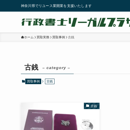
神奈川県でリユース業開業を支援いたします
ホーム
買取実務
買取事例
古銭
古銭
– category –
買取事例
古銭
古銭